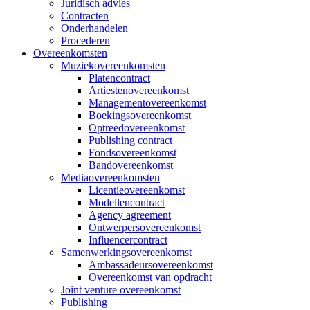
Juridisch advies
Contracten
Onderhandelen
Procederen
Overeenkomsten
Muziekovereenkomsten
Platencontract
Artiestenovereenkomst
Managementovereenkomst
Boekingsovereenkomst
Optreedovereenkomst
Publishing contract
Fondsovereenkomst
Bandovereenkomst
Mediaovereenkomsten
Licentieovereenkomst
Modellencontract
Agency agreement
Ontwerpersovereenkomst
Influencercontract
Samenwerkingsovereenkomst
Ambassadeursovereenkomst
Overeenkomst van opdracht
Joint venture overeenkomst
Publishing