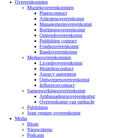
Overeenkomsten
Muziekovereenkomsten
Platencontract
Artiestenovereenkomst
Managementovereenkomst
Boekingsovereenkomst
Optreedovereenkomst
Publishing contract
Fondsovereenkomst
Bandovereenkomst
Mediaovereenkomsten
Licentieovereenkomst
Modellencontract
Agency agreement
Ontwerpersovereenkomst
Influencercontract
Samenwerkingsovereenkomst
Ambassadeursovereenkomst
Overeenkomst van opdracht
Publishing
Joint venture overeenkomst
Media
Blogs
Nieuwsitems
Podcasts