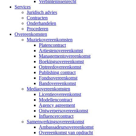
Verbintenissenrecht
Services
Juridisch advies
Contracten
Onderhandelen
Procederen
Overeenkomsten
Muziekovereenkomsten
Platencontract
Artiestenovereenkomst
Managementovereenkomst
Boekingsovereenkomst
Optreedovereenkomst
Publishing contract
Fondsovereenkomst
Bandovereenkomst
Mediaovereenkomsten
Licentieovereenkomst
Modellencontract
Agency agreement
Ontwerpersovereenkomst
Influencercontract
Samenwerkingsovereenkomst
Ambassadeursovereenkomst
Overeenkomst van opdracht