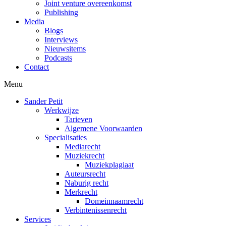
Joint venture overeenkomst
Publishing
Media
Blogs
Interviews
Nieuwsitems
Podcasts
Contact
Menu
Sander Petit
Werkwijze
Tarieven
Algemene Voorwaarden
Specialisaties
Mediarecht
Muziekrecht
Muziekplagiaat
Auteursrecht
Naburig recht
Merkrecht
Domeinnaamrecht
Verbintenissenrecht
Services