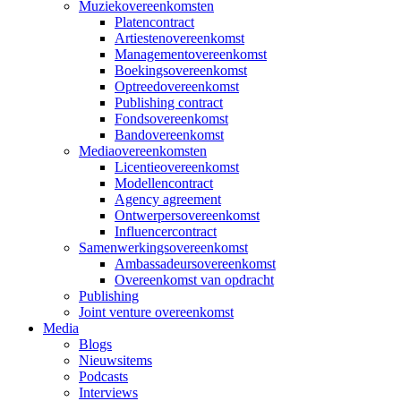
Muziekovereenkomsten
Platencontract
Artiestenovereenkomst
Managementovereenkomst
Boekingsovereenkomst
Optreedovereenkomst
Publishing contract
Fondsovereenkomst
Bandovereenkomst
Mediaovereenkomsten
Licentieovereenkomst
Modellencontract
Agency agreement
Ontwerpersovereenkomst
Influencercontract
Samenwerkingsovereenkomst
Ambassadeursovereenkomst
Overeenkomst van opdracht
Publishing
Joint venture overeenkomst
Media
Blogs
Nieuwsitems
Podcasts
Interviews