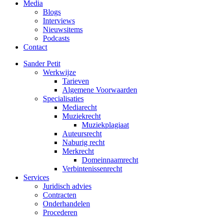
Media
Blogs
Interviews
Nieuwsitems
Podcasts
Contact
Sander Petit
Werkwijze
Tarieven
Algemene Voorwaarden
Specialisaties
Mediarecht
Muziekrecht
Muziekplagiaat
Auteursrecht
Naburig recht
Merkrecht
Domeinnaamrecht
Verbintenissenrecht
Services
Juridisch advies
Contracten
Onderhandelen
Procederen