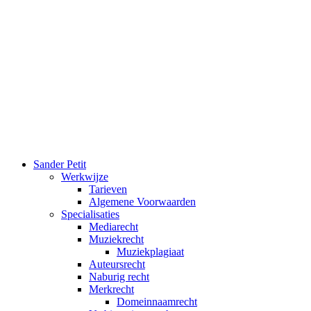
Ga
naar
de
inhoud
Sander Petit
Werkwijze
Tarieven
Algemene Voorwaarden
Specialisaties
Mediarecht
Muziekrecht
Muziekplagiaat
Auteursrecht
Naburig recht
Merkrecht
Domeinnaamrecht