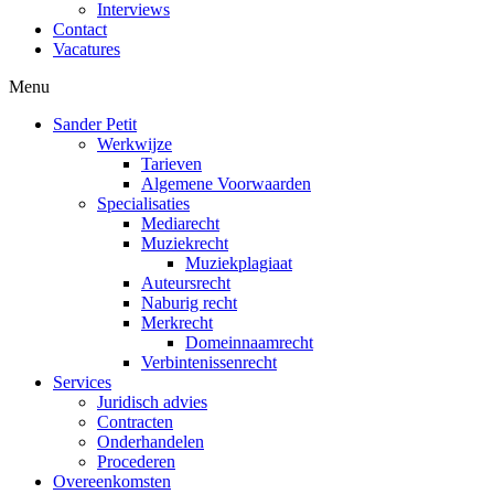
Interviews
Contact
Vacatures
Menu
Sander Petit
Werkwijze
Tarieven
Algemene Voorwaarden
Specialisaties
Mediarecht
Muziekrecht
Muziekplagiaat
Auteursrecht
Naburig recht
Merkrecht
Domeinnaamrecht
Verbintenissenrecht
Services
Juridisch advies
Contracten
Onderhandelen
Procederen
Overeenkomsten