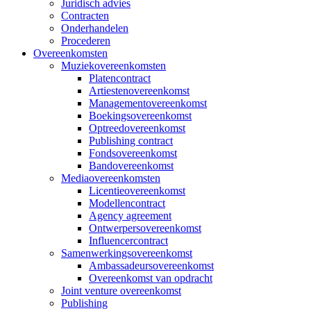
Juridisch advies
Contracten
Onderhandelen
Procederen
Overeenkomsten
Muziekovereenkomsten
Platencontract
Artiestenovereenkomst
Managementovereenkomst
Boekingsovereenkomst
Optreedovereenkomst
Publishing contract
Fondsovereenkomst
Bandovereenkomst
Mediaovereenkomsten
Licentieovereenkomst
Modellencontract
Agency agreement
Ontwerpersovereenkomst
Influencercontract
Samenwerkingsovereenkomst
Ambassadeursovereenkomst
Overeenkomst van opdracht
Joint venture overeenkomst
Publishing