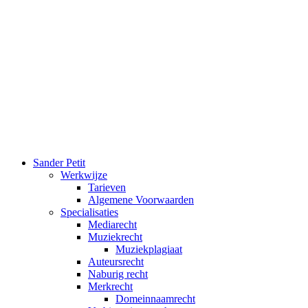
Ga
naar
de
inhoud
Sander Petit
Werkwijze
Tarieven
Algemene Voorwaarden
Specialisaties
Mediarecht
Muziekrecht
Muziekplagiaat
Auteursrecht
Naburig recht
Merkrecht
Domeinnaamrecht