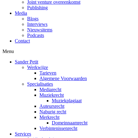
Joint venture overeenkomst
Publishing
Media
Blogs
Interviews
Nieuwsitems
Podcasts
Contact
Menu
Sander Petit
Werkwijze
Tarieven
Algemene Voorwaarden
Specialisaties
Mediarecht
Muziekrecht
Muziekplagiaat
Auteursrecht
Naburig recht
Merkrecht
Domeinnaamrecht
Verbintenissenrecht
Services