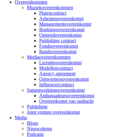
Overeenkomsten
Muziekovereenkomsten
Platencontract
Artiestenovereenkomst
Managementovereenkomst
Boekingsovereenkomst
Optreedovereenkomst
Publishing contract
Fondsovereenkomst
Bandovereenkomst
Mediaovereenkomsten
Licentieovereenkomst
Modellencontract
Agency agreement
Ontwerpersovereenkomst
Influencercontract
Samenwerkingsovereenkomst
Ambassadeursovereenkomst
Overeenkomst van opdracht
Publishing
Joint venture overeenkomst
Media
Blogs
Nieuwsitems
Podcasts