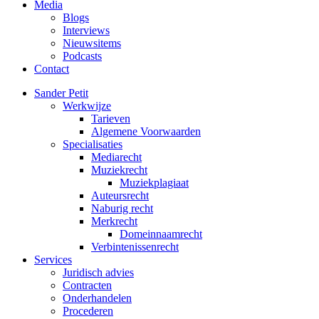
Media
Blogs
Interviews
Nieuwsitems
Podcasts
Contact
Sander Petit
Werkwijze
Tarieven
Algemene Voorwaarden
Specialisaties
Mediarecht
Muziekrecht
Muziekplagiaat
Auteursrecht
Naburig recht
Merkrecht
Domeinnaamrecht
Verbintenissenrecht
Services
Juridisch advies
Contracten
Onderhandelen
Procederen