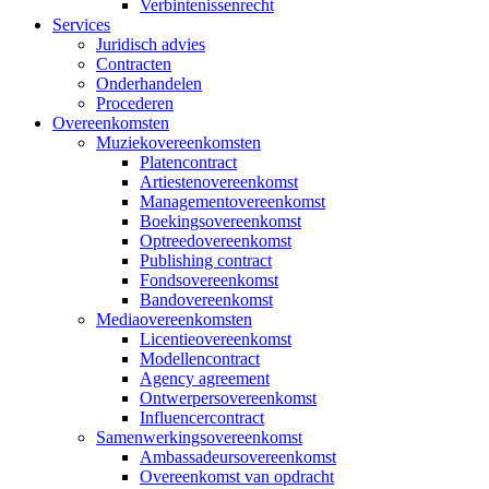
Verbintenissenrecht
Services
Juridisch advies
Contracten
Onderhandelen
Procederen
Overeenkomsten
Muziekovereenkomsten
Platencontract
Artiestenovereenkomst
Managementovereenkomst
Boekingsovereenkomst
Optreedovereenkomst
Publishing contract
Fondsovereenkomst
Bandovereenkomst
Mediaovereenkomsten
Licentieovereenkomst
Modellencontract
Agency agreement
Ontwerpersovereenkomst
Influencercontract
Samenwerkingsovereenkomst
Ambassadeursovereenkomst
Overeenkomst van opdracht