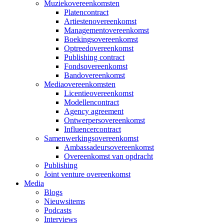
Muziekovereenkomsten
Platencontract
Artiestenovereenkomst
Managementovereenkomst
Boekingsovereenkomst
Optreedovereenkomst
Publishing contract
Fondsovereenkomst
Bandovereenkomst
Mediaovereenkomsten
Licentieovereenkomst
Modellencontract
Agency agreement
Ontwerpersovereenkomst
Influencercontract
Samenwerkingsovereenkomst
Ambassadeursovereenkomst
Overeenkomst van opdracht
Publishing
Joint venture overeenkomst
Media
Blogs
Nieuwsitems
Podcasts
Interviews